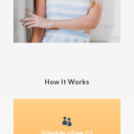
How It Works

Schedule a Free 1:1