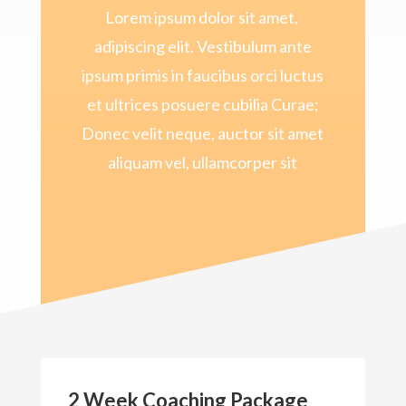
Lorem ipsum dolor sit amet,
adipiscing elit. Vestibulum ante
ipsum primis in faucibus orci luctus
et ultrices posuere cubilia Curae;
Donec velit neque, auctor sit amet
aliquam vel, ullamcorper sit
2 Week Coaching Package