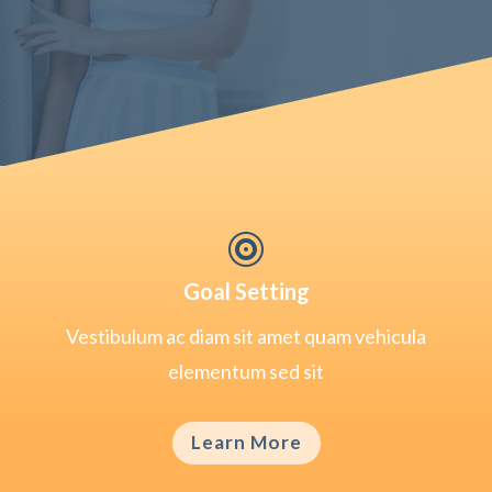

Goal Setting
Vestibulum ac diam sit amet quam vehicula
elementum sed sit
Learn More